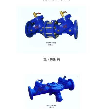
防污隔断阀